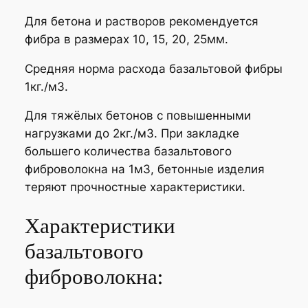
ч
Для бетона и растворов рекомендуется
н
фибра в размерах 10, 15, 20, 25мм.
о
е
Средняя норма расхода базальтовой фибры
б
1кг./м3.
а
з
Для тяжёлых бетонов с повышенными
а
нагрузками до 2кг./м3. При закладке
л
большего количества базальтового
ь
фиброволокна на 1м3, бетонные изделия
т
теряют прочностные характеристики.
о
Характеристики
в
о
базальтового
е
фиброволокна:
(
ф