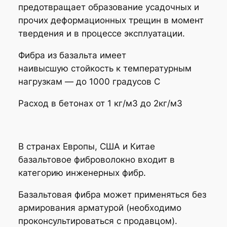
о
предотвращает образование усадочных и
в
прочих деформационных трещин в момент
о
твердения и в процессе эксплуатации.
л
Фибра из базальта имеет
о
наивысшую стойкость к температурным
к
нагрузкам — до 1000 градусов С
н
о
Расход в бетонах от 1 кг/м3 до 2кг/м3
в
ы
с
В странах Европы, США и Китае
о
базальтовое фиброволокно входит в
к
категорию инженерных фибр.
о
п
Базальтовая фибра может применяться без
р
армирования арматурой (необходимо
о
проконсультироваться с продавцом).