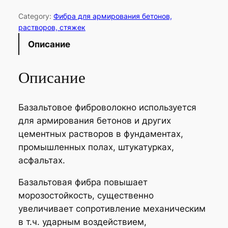
и
Category:
Фибра для армирования бетонов,
ч
растворов, стяжек
е
Описание
с
т
Описание
в
о
т
Базальтовое фиброволокно используется
о
для армирования бетонов и других
в
цементных растворов в фундаментах,
а
промышленных полах, штукатурках,
р
асфальтах.
а
Ф
Базальтовая фибра повышает
и
морозостойкость, существенно
б
увеличивает сопротивление механическим
р
в т.ч. ударным воздействием,