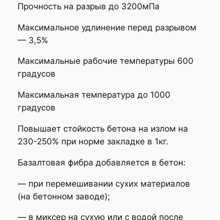
и
Прочность на разрыв до 3200мПа
б
р
Максимальное удлинение перед разрывом
а
— 3,5%
)
Максимальные рабочие температуры 600
6
градусов
м
м
Максимальная температура до 1000
градусов
Повышает стойкость бетона на излом на
230-250% при норме закладке в 1кг.
Базалтовая фибра добавляется в бетон:
— при перемешивании сухих материалов
(на бетонном заводе);
— в миксер на сухую или с водой после